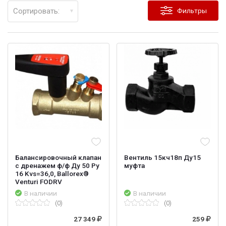
Сортировать:
Фильтры
Балансировочный клапан
Вентиль 15кч18п Ду15
с дренажем ф/ф Ду 50 Ру
муфта
16 Kvs=36,0, Ballorex®
Venturi FODRV
В наличии
В наличии
(0)
(0)
27 349
259