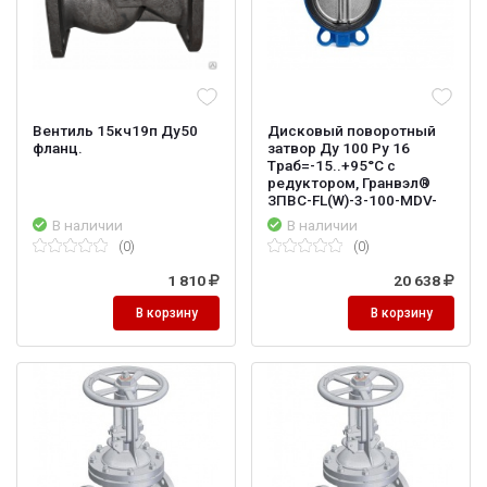
Вентиль 15кч19п Ду50
Дисковый поворотный
фланц.
затвор Ду 100 Ру 16
Tраб=-15..+95°С с
редуктором, Гранвэл®
ЗПВС-FL(W)-3-100-MDV-
В наличии
В наличии
(0)
(0)
1 810
20 638
В корзину
В корзину