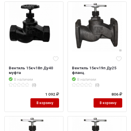
Вентиль 15кч18п Ду40
Вентиль 15кч19п Ду25
муфта
фланц.
В наличии
В наличии
(0)
(0)
1 092
806
В корзину
В корзину