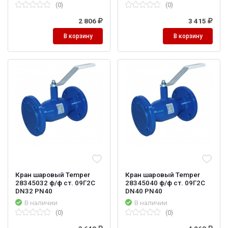
(0)
(0)
2 806
3 415
В корзину
В корзину
Кран шаровый Temper
Кран шаровый Temper
28345032 ф/ф ст. 09Г2С
28345040 ф/ф ст. 09Г2С
DN32 PN40
DN40 PN40
В наличии
В наличии
(0)
(0)